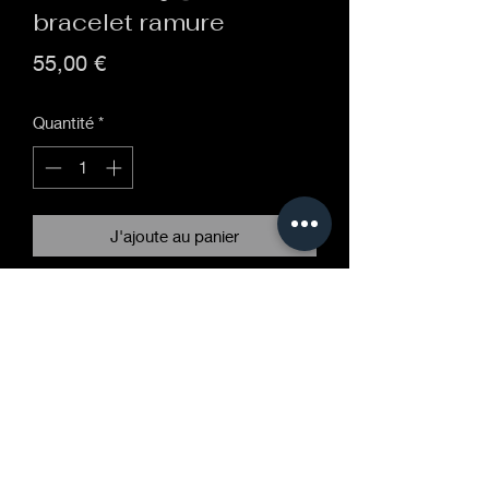
bracelet ramure
Prix
55,00 €
Quantité
*
J'ajoute au panier
est inspiré des ramures et du ciel
nocturne se présente sous la forme
d’un bois de cerf sur fond de nuit
étoilée.
Chaque petite étoile est un fragment
d’opale gilson incrusté dans un
cabochon de verre serti et collé dans
une monture en argent 925/1000