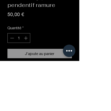
pendentif ramure
Prix
50,00 €
Quantité
*
J'ajoute au panier
est inspiré des ramures et du ciel
nocturne se présente sous la forme
d’un bois de cerf sur fond de nuit
étoilée.
Chaque petite étoile est un fragment
d’opale gilson incrusté dans un
cabochon de verre serti et collé dans
une monture en argent 925/1000