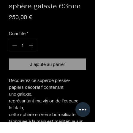
sphère galaxie 63mm
Prix
250,00 €
Quantité
*
J'ajoute au panier
Découvrez ce superbe presse-
papiers décoratif contenant
une galaxie.
représantant ma vision de l'espace
lointain,
cette sphère en verre borosilicate
fabriquée à la main est maintenue sur
un socle en laiton