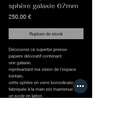
sphère galaxie 67mm
Prix
250,00 €
Rupture de stock
Découvrez ce superbe presse-
papiers décoratif contenant
une galaxie.
représantant ma vision de l'espace
lointain,
cette sphère en verre borosilicate
fabriquée à la main est maintenue sur
un socle en laiton
par deux point de pression et peut
ainsi etre positioné selon vos envie
le décore de ces sphére est réaliser en
piegant de la vapeur\poudre d'argent
pur et\ou d'or 24k.