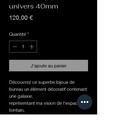
univers 40mm
Prix
120,00 €
Quantité
*
J'ajoute au panier
Découvrez ce superbe bijoux de
bureau un élément décoratif contenant
une galaxie.
représentant ma vision de l'espace
lointain,
cette sphère en verre borosilicate
fabriquée à la main est maintenue sur
un socle en laiton