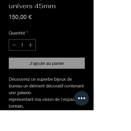
univers 45mm
Prix
150,00 €
Quantité
*
J'ajoute au panier
Découvrez ce superbe bijoux de
bureau un élément décoratif contenant
une galaxie.
représentant ma vision de l'espace
lointain,
cette sphère en verre borosilicate
fabriquée à la main est maintenue sur
un socle en laiton