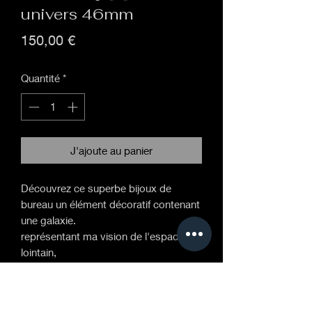
univers 46mm
Prix
150,00 €
Quantité
*
J'ajoute au panier
Découvrez ce superbe bijoux de
bureau un élément décoratif contenant
une galaxie.
représentant ma vision de l'espace
lointain,
cette sphère en verre borosilicate
fabriquée à la main est maintenue sur
un socle en laiton